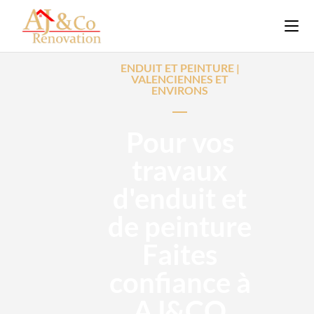
ENDUIT ET PEINTURE |
VALENCIENNES ET
ENVIRONS
Pour vos
travaux
d'enduit et
de peinture
Faites
confiance à
AJ&CO